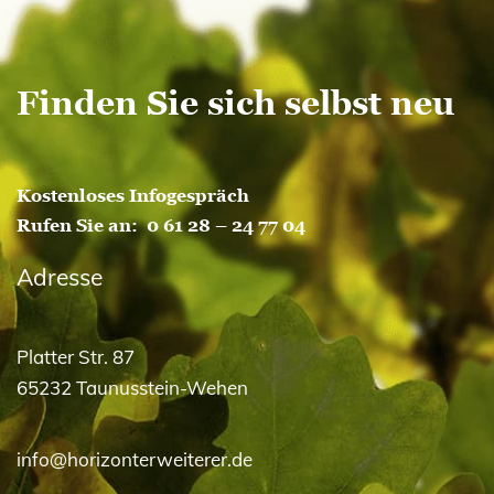
Oktober 2015
Finden Sie sich selbst neu
Kostenloses Infogespräch
Rufen Sie an:
0 61 28 – 24 77 04
Adresse
Platter Str. 87
65232 Taunusstein-Wehen
info@horizonterweiterer.de