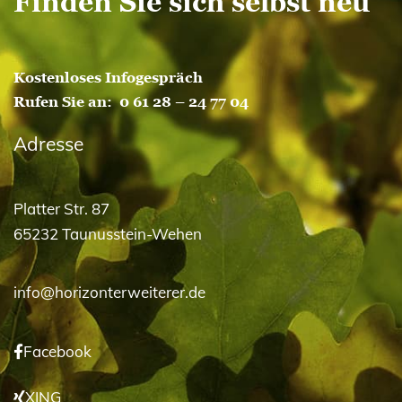
Finden Sie sich selbst neu
Kostenloses Infogespräch
Rufen Sie an:
0 61 28 – 24 77 04
Adresse
Platter Str. 87
65232 Taunusstein-Wehen
info@horizonterweiterer.de
Facebook
XING