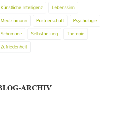
Künstliche Intelligenz
Lebenssinn
Medizinmann
Partnerschaft
Psychologie
Schamane
Selbstheilung
Therapie
Zufriedenheit
BLOG-ARCHIV
pril 2026
März 2026
Januar 2025
Februar 2019