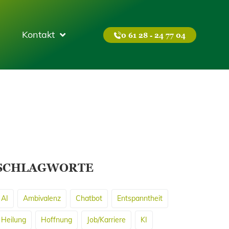
Kontakt
0 61 28 - 24 77 04
SCHLAGWORTE
AI
Ambivalenz
Chatbot
Entspanntheit
Heilung
Hoffnung
Job/Karriere
KI