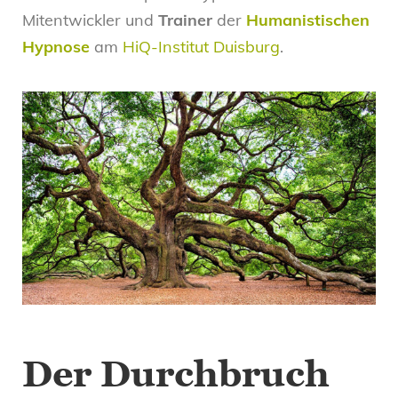
Mitentwickler und
Trainer
der
Humanistischen
Hypnose
am
HiQ-Institut Duisburg
.
Der Durchbruch