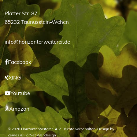
Platter Str. 87
65232 Taunusstein-Wehen
info@horizonterweiterer.de
Facebook
XING
Youtube
Amazon
© 2020 Horizonterweiterer. Alle Rechte vorbehalten. Design by
Zemez
&
HorNet Webdesign