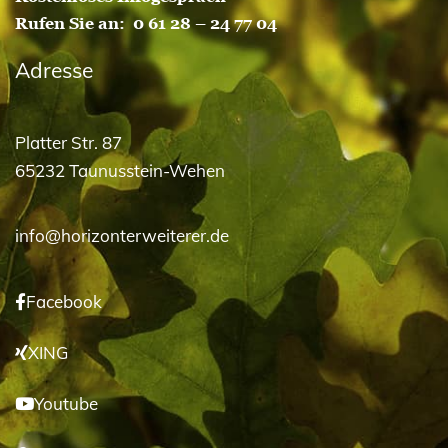
Rufen Sie an:
0 61 28 – 24 77 04
Adresse
Platter Str. 87
65232 Taunusstein-Wehen
info@horizonterweiterer.de
Facebook
XING
Youtube