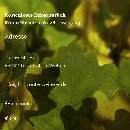
Kostenloses Infogespräch
Rufen Sie an:
0 61 28 – 24 77 04
Adresse
Platter Str. 87
65232 Taunusstein-Wehen
info@horizonterweiterer.de
Facebook
XING