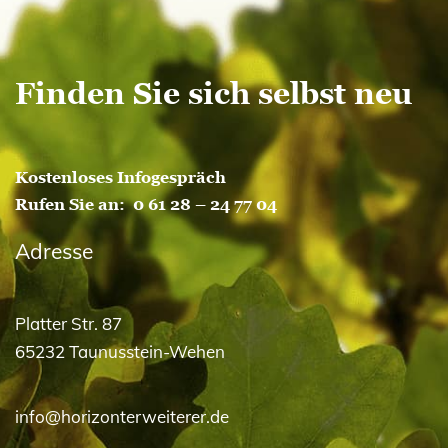
Oktober 2015
Finden Sie sich selbst neu
Kostenloses Infogespräch
Rufen Sie an:
0 61 28 – 24 77 04
Adresse
Platter Str. 87
65232 Taunusstein-Wehen
info@horizonterweiterer.de