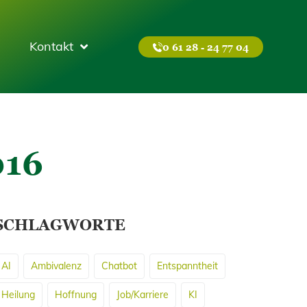
Kontakt
0 61 28 - 24 77 04
016
SCHLAGWORTE
AI
Ambivalenz
Chatbot
Entspanntheit
Heilung
Hoffnung
Job/Karriere
KI