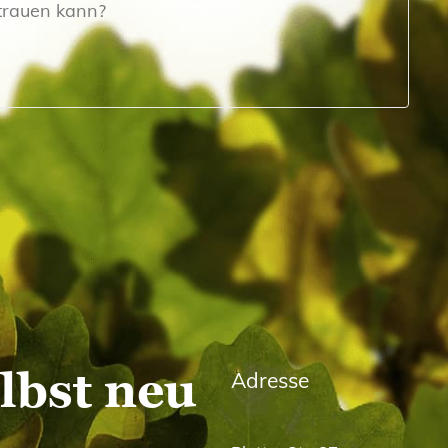
trauen kann?
elbst neu
Adresse