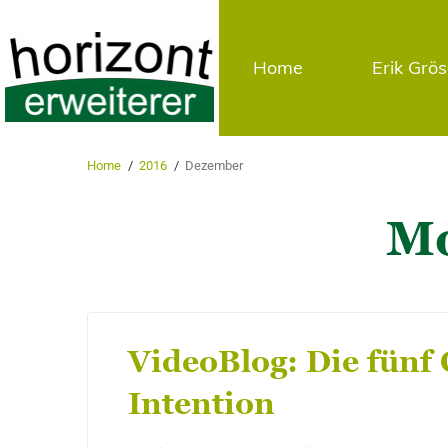
Home
Erik Grö
Home
/
2016
/
Dezember
M
VideoBlog: Die fünf 
Intention