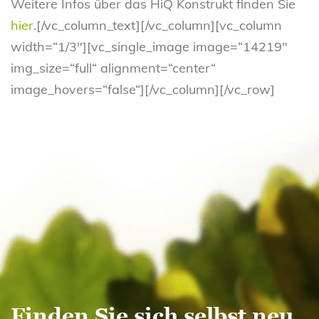
Weitere Infos über das HiQ Konstrukt finden Sie
hier
.[/vc_column_text][/vc_column][vc_column
width=“1/3″][vc_single_image image=“14219″
img_size=“full“ alignment=“center“
image_hovers=“false“][/vc_column][/vc_row]
Finden Sie sich selbst neu